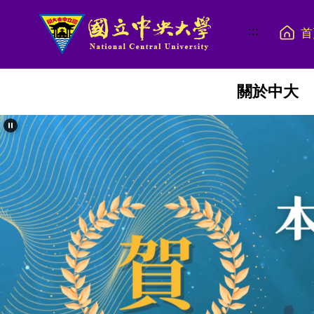
跳
到
:::
首
主
要
內
關於中大
容
區