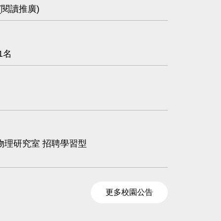
閱讀推廣)
1名
名
日地
跟著小松一起認識中大！ 「2026 新生
伴你解鎖校園日常
物理研究室 招聘學習型
更多校園公告