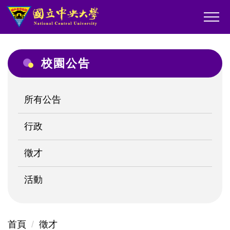
跳
到
主
要
校園公告
內
容
區
所有公告
行政
徵才
活動
首頁
徵才