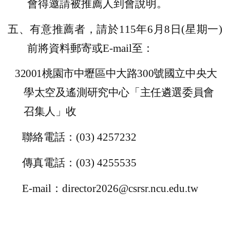
會得邀請被推薦人到會說明。
五、有意推薦者，請於
115
年
6
月
8
日
(
星期一
)
前將資料郵寄或
E-mail
至：
32001
桃園市中壢區中大路
300
號國立中央大
學太空及遙測研究中心「主任遴選委員會
召集人」收
聯絡電話：
(03) 4257232
傳真電話：
(03) 4255535
E-mail
：
director2026@csrsr.ncu.edu.tw