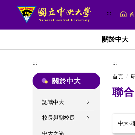
跳
到
:::
首
主
要
內
關於中大
容
區
:::
:::
首頁
關於中大
聯合
認識中大
校長與副校長
中大-
中大之光